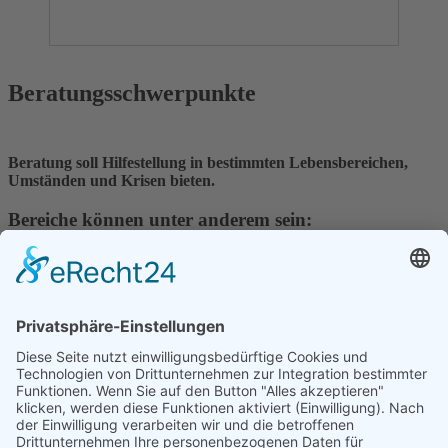
Beratungsschwerpunkte
Beratung soll Hilfestellung in bestimmten Lebensbereichen,
Umständen und Krisen bieten.
Bereiche können unter anderem sein:
Aktuelle Lebens- und Krisensituationen
Ängste (soziale Phobien/Angst unter Menschen, Höhen-,
Platzangst, Angst auf öffentlichen Plätzen, Phobien usw.)
Zwänge und Zwangsverhalten
Depressive Verstimmung (nichts macht Freude, der Alltag
scheint immer schwerer zu bewältigen)
Beziehungskonflikte (z. B. Konflikte mit Arbeitgebern,
Kindern, Partner)
Überlastungs- und Überforderungssituationen, Burnout
Bewältigung von Verlusten, Trauer und belastenden
Lebenssituationen (z. B. Trennung)